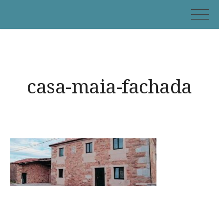
Skip
Casa Maia
to
content
casa-maia-fachada