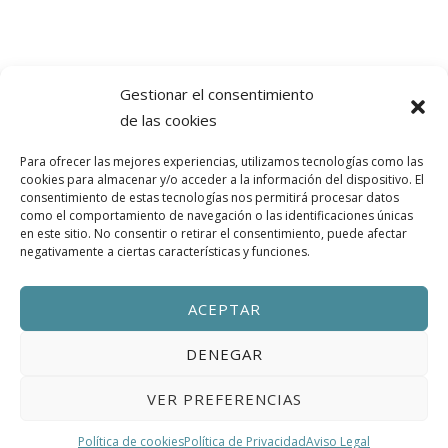
Gestionar el consentimiento
Anllóns Grande, 11 15110
de las cookies
Ponteceso, A Coruña
Para ofrecer las mejores experiencias, utilizamos tecnologías como las
cookies para almacenar y/o acceder a la información del dispositivo. El
consentimiento de estas tecnologías nos permitirá procesar datos
casamaiaanllons@gmail.com
como el comportamiento de navegación o las identificaciones únicas
en este sitio. No consentir o retirar el consentimiento, puede afectar
+34 662 275 994
negativamente a ciertas características y funciones.
ACEPTAR
DENEGAR
Aviso Legal
Política de Privacidad
Política de Cookies
VER PREFERENCIAS
Casa Maia - Costa da Morte, A Coruña | VUT-CO-005180
Política de cookies
Política de Privacidad
Aviso Legal